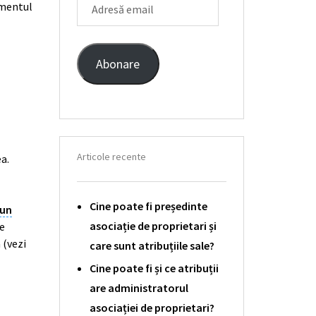
omentul
EMAIL
Abonare
Articole recente
a.
Cine poate fi președinte
un
asociație de proprietari și
le
 (vezi
care sunt atribuțiile sale?
Cine poate fi și ce atribuții
are administratorul
asociației de proprietari?