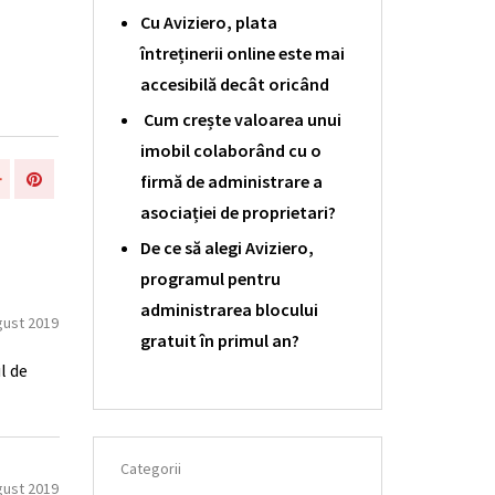
Cu Aviziero, plata
întreținerii online este mai
accesibilă decât oricând
Cum crește valoarea unui
imobil colaborând cu o
firmă de administrare a
asociației de proprietari?
De ce să alegi Aviziero,
programul pentru
administrarea blocului
gust 2019
gratuit în primul an?
l de
Categorii
gust 2019