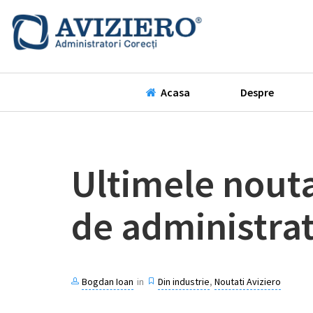
Acasa
Despre
Ultimele nouta
de administrat
Bogdan Ioan
in
Din industrie
,
Noutati Aviziero