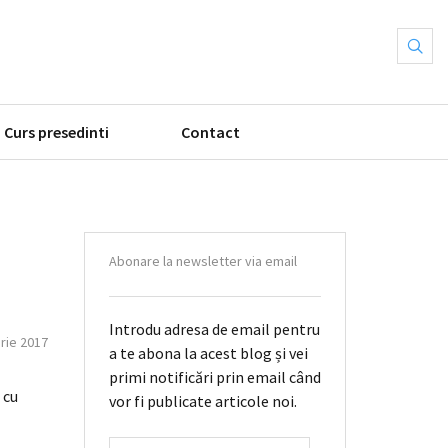
Curs presedinti
Contact
Abonare la newsletter via email
Introdu adresa de email pentru
rie 2017
a te abona la acest blog și vei
primi notificări prin email când
 cu
vor fi publicate articole noi.
ADRESĂ