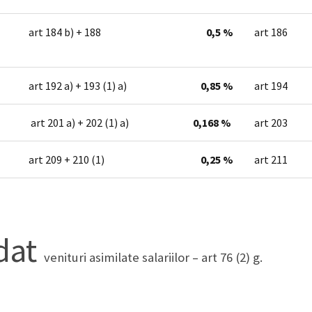
art 184 b) + 188
0,5 %
art 186
art 192 a) + 193 (1) a)
0,85 %
art 194
art 201 a) + 202 (1) a)
0,168 %
art 203
art 209 + 210 (1)
0,25 %
art 211
dat
venituri asimilate salariilor – art 76 (2) g.