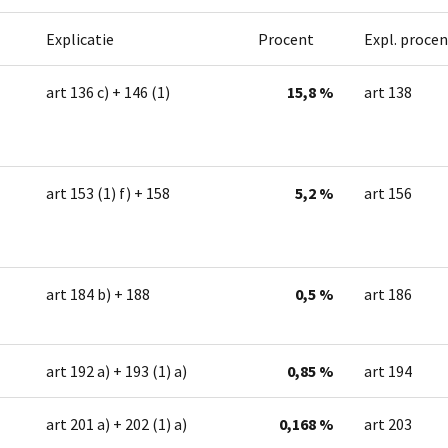
Explicatie
Procent
Expl. procen
art 136 c) + 146 (1)
15,8 %
art 138
art 153 (1) f) + 158
5,2 %
art 156
art 184 b) + 188
0,5 %
art 186
art 192 a) + 193 (1) a)
0,85 %
art 194
art 201 a) + 202 (1) a)
0,168 %
art 203