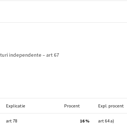
turi independente – art 67
Explicatie
Procent
Expl. procent
art 78
16 %
art 64 a)