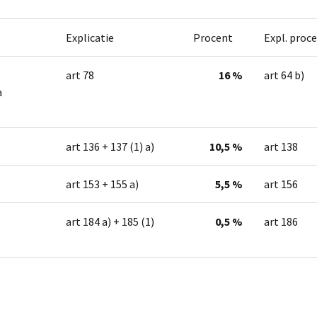
Explicatie
Procent
Expl. proc
art 78
16 %
art 64 b)
a
art 136 + 137 (1) a)
10,5 %
art 138
art 153 + 155 a)
5,5 %
art 156
art 184 a) + 185 (1)
0,5 %
art 186