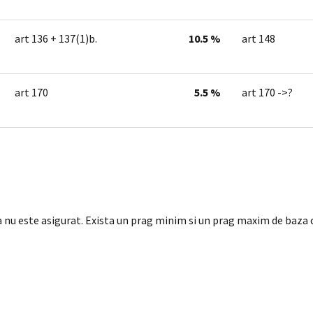
art 136 + 137(1)b.
10.5 %
art 148
art 170
5.5 %
art 170 ->?
ca nu este asigurat. Exista un prag minim si un prag maxim de baza c