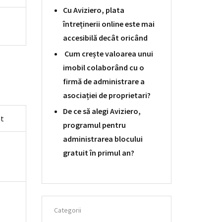
Cu Aviziero, plata
întreținerii online este mai
accesibilă decât oricând
Cum crește valoarea unui
imobil colaborând cu o
firmă de administrare a
asociației de proprietari?
De ce să alegi Aviziero,
nt
programul pentru
administrarea blocului
gratuit în primul an?
Categorii