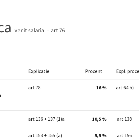
nca
venit salarial – art 76
Explicatie
Procent
Expl. proc
art 78
16 %
art 64 b)
a
art 136 + 137 (1)a.
10,5 %
art 138
art 153 + 155 (a)
5,5 %
art 156