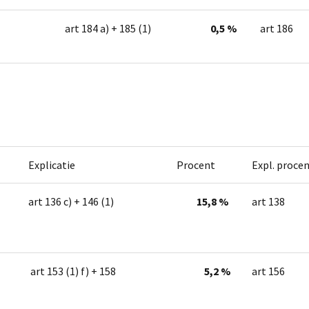
art 184 a) + 185 (1)
0,5 %
art 186
Explicatie
Procent
Expl. proce
art 136 c) + 146 (1)
15,8 %
art 138
art 153 (1) f) + 158
5,2 %
art 156