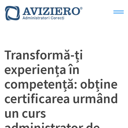
Acasa
Transformă-ți
Despre
experiența în
Preturi
competență: obține
Blog
certificarea urmând
Curs administratori
un curs
Curs presedinti
administrator de