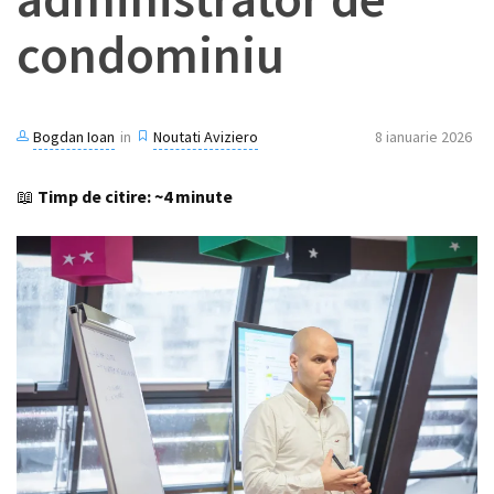
condominiu
Contact
Bogdan Ioan
in
Noutati Aviziero
8 ianuarie 2026
📖
Timp de citire: ~4 minute