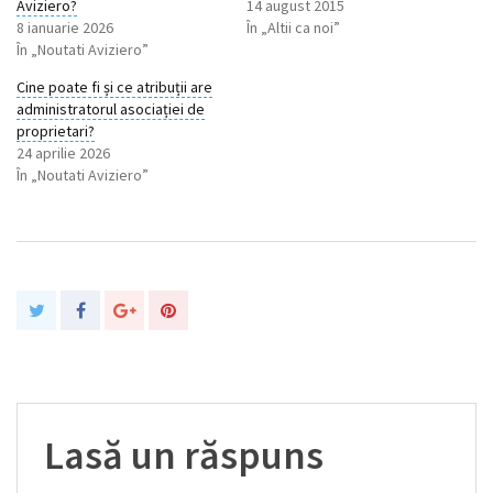
Aviziero?
14 august 2015
8 ianuarie 2026
În „Altii ca noi”
În „Noutati Aviziero”
Cine poate fi și ce atribuții are
administratorul asociației de
proprietari?
24 aprilie 2026
În „Noutati Aviziero”
Lasă un răspuns