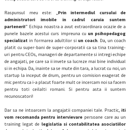
Contact
Raspunsul meu este: „
Prin intermediul cursului de
administratori imobile in cadrul caruia suntem
parteneri!
” Echipa noastra a avut extraordinara ocazie de a
punele bazele acestui curs impreuna cu
un psihopedagog
specializat
in formarea adultilor si
un coach
. Da, un coach
platit cu super-bani de super-corporatii ca sa tina training-
uri pentru CEOs, manageri de departamente si intregi echipe
de angajati, pe care sa ii invete sa lucreze mai bine individual
si in echipa. Da, inainte sa se mute din tara, a lucrat cu noi, un
startup la inceput de drum, pentru un comision exagerat de
mic pentru ca i-a placut foarte mult ce incercam noi sa facem
pentru toti ceilalti romani. Si pentru asta ii suntem
recunoscatori!
Dar sa ne intoarcem la angajatii companiei tale. Practic,
iti
vom recomanda pentru intervievare
persoane care au un
training legat de
legislatia si contabilitatea asociatiilor