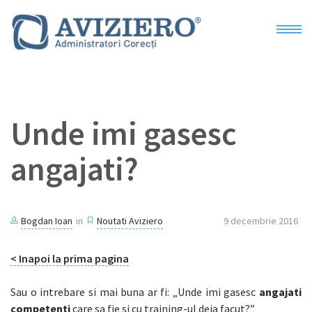
Acasa
Unde imi gasesc
Despre
angajati?
Preturi
Blog
Bogdan Ioan
in
Noutati Aviziero
9 decembrie 2016
Curs administratori
< Inapoi la prima pagina
Sau o intrebare si mai buna ar fi: „Unde imi gasesc
angajati
Curs presedinti
competenti
care sa fie si cu training-ul deja facut?”